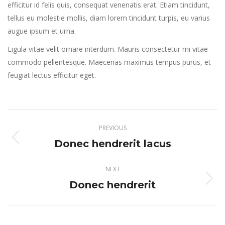
efficitur id felis quis, consequat venenatis erat. Etiam tincidunt,
tellus eu molestie mollis, diam lorem tincidunt turpis, eu varius
augue ipsum et urna.
Ligula vitae velit ornare interdum. Mauris consectetur mi vitae
commodo pellentesque. Maecenas maximus tempus purus, et
feugiat lectus efficitur eget.
Project
PREVIOUS
navigation
Donec hendrerit lacus
Previous
project:
NEXT
Donec hendrerit
Next
project: