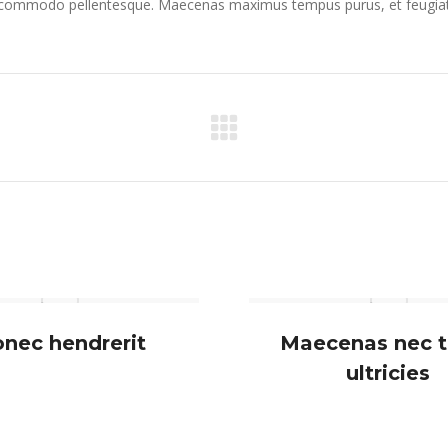
ae commodo pellentesque. Maecenas maximus tempus purus, et feugiat l
Next
project:
nec hendrerit
Maecenas nec t
ultricies