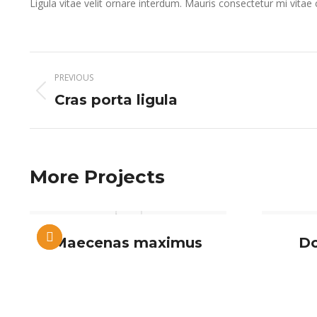
Ligula vitae velit ornare interdum. Mauris consectetur mi vit
Project
PREVIOUS
navigation
Previous
Cras porta ligula
project:
More Projects
Maecenas maximus
Do