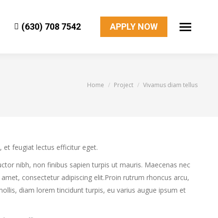
(630) 708 7542
APPLY NOW
You are here:
Home
Project
Vivamus diam tellus
 feugiat lectus efficitur eget.
ctor nibh, non finibus sapien turpis ut mauris. Maecenas nec
sit amet, consectetur adipiscing elit.Proin rutrum rhoncus arcu,
e mollis, diam lorem tincidunt turpis, eu varius augue ipsum et