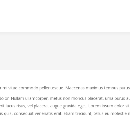
etur mi vitae commodo pellentesque. Maecenas maximus tempus purus, et
 dolor. Nullam ullamcorper, metus non rhoncus placerat, urna purus au
endrerit lacus risus, vel placerat augue gravida eget. Lorem ipsum dolor 
 felis quis, consequat venenatis erat. Etiam tincidunt, tellus eu molesti